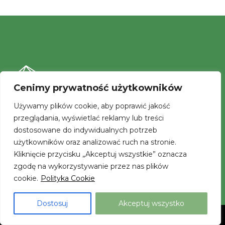
Cenimy prywatność użytkowników
Używamy plików cookie, aby poprawić jakość
przeglądania, wyświetlać reklamy lub treści
Fundacja Adamit
dostosowane do indywidualnych potrzeb
ul. Ks. Płk. W. Kubsza 28
użytkowników oraz analizować ruch na stronie.
44-300 Wodzisław Śląski
Kliknięcie przycisku „Akceptuj wszystkie” oznacza
zgodę na wykorzystywanie przez nas plików
cookie.
Polityka Cookie
Godziny pracy:
od poniedziałku do piątku : od 8.00 do 16.00
Dostosuj
Akceptuj wszystko
Neve
| Powered by
WordPress