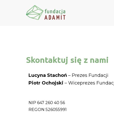
Przejdź
do
treści
Skontaktuj się z nami
Lucyna Stachoń
– Prezes Fundacji
Piotr Ochojski
– Wiceprezes Fundacj
NIP 647 260 40 56
REGON 526055991