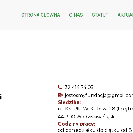
STRONA GŁÓWNA
O NAS
STATUT
AKTUA
32 414 74 05
jestesmyfundacja@gmail.c
i
Siedziba:
ul. KS. Płk. W. Kubsza 28 (I piętr
44-300 Wodzisław Śląski
Godziny pracy:
od poniedziałku do piątku od 8