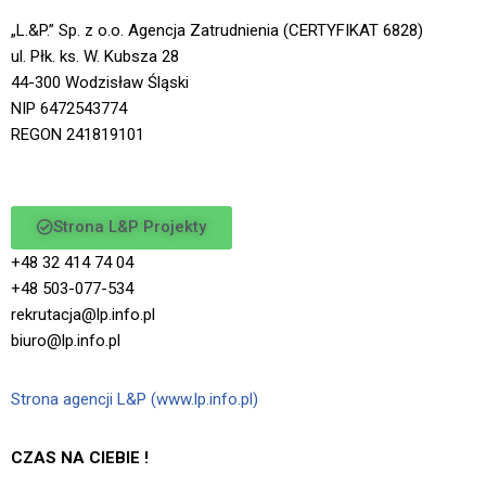
„L.&P.” Sp. z o.o. Agencja Zatrudnienia (CERTYFIKAT 6828)
ul. Płk. ks. W. Kubsza 28
44-300 Wodzisław Śląski
NIP 6472543774
REGON 241819101
Strona L&P Projekty
+48 32 414 74 04
+48 503-077-534
rekrutacja@lp.info.pl
biuro@lp.info.pl
Strona agencji L&P (www.lp.info.pl)
CZAS NA CIEBIE !