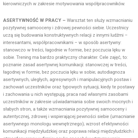
kierowniczych w zakresie motywowania współpracowników.
ASERTYWNOŚĆ W PRACY –
Warsztat ten służy wzmacnianiu
pozytywnej samooceny i zdrowej pewności siebie. Uczestnicy
uczą się budowania konstruktywnych relacji z innymi ludźmi –
interesantami, współpracownikami – w sposób asertywny:
stanowczo w treści, łagodnie w formie, bez poczucia lęku w
sobie. Trening ma bardzo praktyczny charakter. Cele zajęć, to:
poznanie zasad asertywnej komunikacji: stanowczej w treści,
łagodnej w formie, bez poczucia lęku w sobie; autodiagnoza
asertywnych, uległych, agresywnych i manipulacyjnych postaw i
zachowań uczestników oraz typowych sytuacji, kiedy te postawy
i zachowania u nich występują; praca nad własnymi zasobami
uczestników w zakresie uświadamiania sobie swoich mocnych i
słabych stron, a także wzmacniania pozytywnej samooceny i
autentycznej, zdrowej i wspierającej pewności siebie (umacnianie
asertywnego monologu wewnętrznego); wzrost efektywności
komunikacji międzyludzkiej oraz poprawa relacji międzyludzkich i