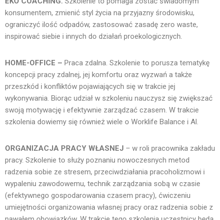
EKO COACHING.
Szkolenie to pomaga zostać świadomym
konsumentem, zmienić styl życia na przyjazny środowisku,
ograniczyć ilość odpadów, zastosować zasadę zero waste,
inspirować siebie i innych do działań proekologicznych.
HOME-OFFICE –
Praca zdalna. Szkolenie to porusza tematykę
koncepcji pracy zdalnej, jej komfortu oraz wyzwań a także
przeszkód i konfliktów pojawiających się w trakcie jej
wykonywania. Biorąc udział w szkoleniu nauczysz się zwiększać
swoją motywację i efektywnie zarządzać czasem. W trakcie
szkolenia dowiemy się również wiele o Worklife Balance i Al.
ORGANIZACJA PRACY WŁASNEJ
– w roli pracownika zakładu
pracy. Szkolenie to służy poznaniu nowoczesnych metod
radzenia sobie ze stresem, przeciwdziałania pracoholizmowi i
wypaleniu zawodowemu, technik zarządzania sobą w czasie
(efektywnego gospodarowania czasem pracy), ćwiczeniu
umiejętności organizowania własnej pracy oraz radzenia sobie z
nawałem obowiązków. W trakcie tego szkolenia uczestnicy będą