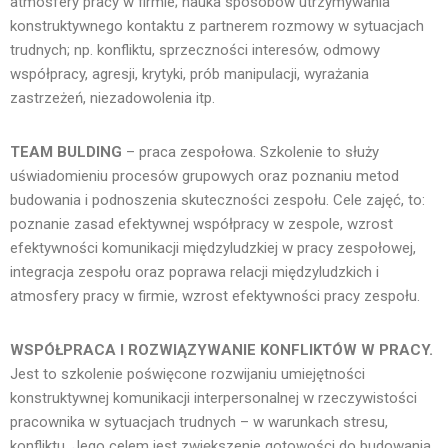
atmosfery pracy w firmie; nauka sposobów utrzymywania
konstruktywnego kontaktu z partnerem rozmowy w sytuacjach
trudnych; np. konfliktu, sprzeczności interesów, odmowy
współpracy, agresji, krytyki, prób manipulacji, wyrażania
zastrzeżeń, niezadowolenia itp.
TEAM BULDING
– praca zespołowa. Szkolenie to służy
uświadomieniu procesów grupowych oraz poznaniu metod
budowania i podnoszenia skuteczności zespołu. Cele zajęć, to:
poznanie zasad efektywnej współpracy w zespole, wzrost
efektywności komunikacji międzyludzkiej w pracy zespołowej,
integracja zespołu oraz poprawa relacji międzyludzkich i
atmosfery pracy w firmie, wzrost efektywności pracy zespołu.
WSPÓŁPRACA I ROZWIĄZYWANIE KONFLIKTÓW W PRACY.
Jest to szkolenie poświęcone rozwijaniu umiejętności
konstruktywnej komunikacji interpersonalnej w rzeczywistości
pracownika w sytuacjach trudnych – w warunkach stresu,
konfliktu. Jego celem jest zwiększenie gotowości do budowania