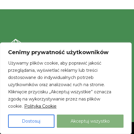
Cenimy prywatność użytkowników
Używamy plików cookie, aby poprawić jakość
przeglądania, wyświetlać reklamy lub treści
Fundacja Adamit
dostosowane do indywidualnych potrzeb
ul. Ks. Płk. W. Kubsza 28
użytkowników oraz analizować ruch na stronie.
44-300 Wodzisław Śląski
Kliknięcie przycisku „Akceptuj wszystkie” oznacza
zgodę na wykorzystywanie przez nas plików
cookie.
Polityka Cookie
Godziny pracy:
od poniedziałku do piątku : od 8.00 do 16.00
Dostosuj
Akceptuj wszystko
Neve
| Powered by
WordPress